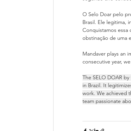
O Selo Doar pelo pr
Brasil. Ele legitima,
Conquistamos essa c
obstinação de uma e
Mandaver plays an imp
consecutive year, w
The SELO DOAR by th
in Brazil. It legiti
work. We achieved thi
team passionate abo