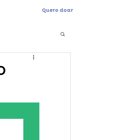
Quero doar
o Laguna
O