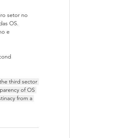
ro setor no 
 das OS. 
ho e 
econd 
e third sector 
sparency of OS 
stinacy from a 