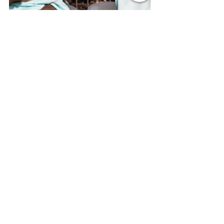
Vamos colocar a pobreza no museu, e 
o Vergel será 3D: Digital, Digno e 
Desenvolvido.
Ver tudo
Posts recentes